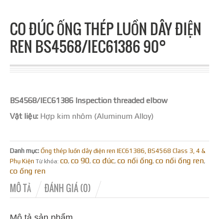
CO ĐÚC ỐNG THÉP LUỒN DÂY ĐIỆN
REN BS4568/IEC61386 90°
BS4568/IEC61386 Inspection threaded elbow
Vật liệu:
Hợp kim nhôm (Aluminum Alloy)
Danh mục:
Ống thép luồn dây điện ren IEC61386, BS4568 Class 3, 4 &
co
co 90
co đúc
co nối ống
co nối ống ren
Phụ Kiện
Từ khóa:
,
,
,
,
,
co ống ren
MÔ TẢ
ĐÁNH GIÁ (0)
Mô tả sản phẩm