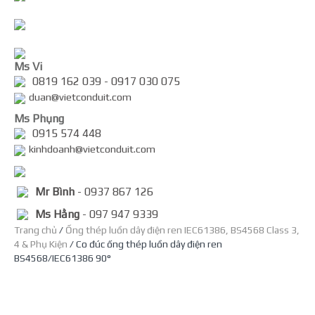
Ms Vi
0819 162 039 - 0917 030 075
duan@vietconduit.com
Ms Phụng
0915 574 448
kinhdoanh@vietconduit.com
Mr Bình
- 0937 867 126
Ms Hằng
- 097 947 9339
Trang chủ
/
Ống thép luồn dây điện ren IEC61386, BS4568 Class 3,
4 & Phụ Kiện
/ Co đúc ống thép luồn dây điện ren
BS4568/IEC61386 90°