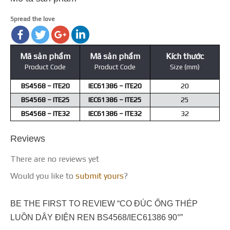
Spread the love
Mã sản phẩm
Mã sản phẩm
Kích thước
Product Code
Product Code
Size (mm)
BS4568 – ITE20
IEC61386 – ITE20
20
BS4568 – ITE25
IEC61386 – ITE25
25
BS4568 – ITE32
IEC61386 – ITE32
32
Reviews
There are no reviews yet
Would you like to
submit yours
?
BE THE FIRST TO REVIEW “CO ĐÚC ỐNG THÉP
LUỒN DÂY ĐIỆN REN BS4568/IEC61386 90°”