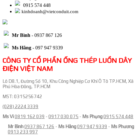
0915 574 448
kinhdoanh@vietconduit.com
Mr Bình
- 0937 867 126
Ms Hằng
- 097 947 9339
CÔNG TY CỔ PHẦN ỐNG THÉP LUỒN DÂY
ĐIỆN VIỆT NAM
Lô D8.1, Đường Số 10, Khu Công Nghiệp Cơ Khí Ô Tô TP.HCM, Xã
Phú Hòa Đông, TP.HCM
MST: 0315256742
(028) 2224 3339
Ms Vi
0819 162 039
-
0917 030 075
-
Ms Phụng
0915 574 448
Mr Bình
0937 867 126
-
Ms Hằng
097 947 9339
-
Ms Phương
0913 233 997