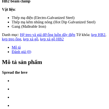
HB2 beam clamp
Vật liệu
:
Thép mạ điện (Electro-Galvanized Steel)
Thép mạ kẽm nhúng nóng (Hot Dip Galvanized Steel)
Gang (Malleable Iron)
Danh mục:
Hệ treo và giá đỡ ống luồn dây điện
Từ khóa:
kẹp HB2
,
kẹp treo ống
,
kẹp xà gồ
,
kẹp xà gồ HB2
Mô tả
Đánh giá (0)
Mô tả sản phẩm
Spread the love