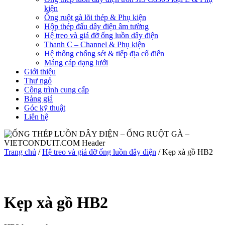
kiện
Ống ruột gà lõi thép & Phụ kiện
Hộp thép đấu dây điện âm tường
Hệ treo và giá đỡ ống luồn dây điện
Thanh C – Channel & Phụ kiện
Hệ thống chống sét & tiếp địa cổ điển
Máng cáp dạng lưới
Giới thiệu
Thư ngỏ
Công trình cung cấp
Bảng giá
Góc kỹ thuật
Liên hệ
Trang chủ
/
Hệ treo và giá đỡ ống luồn dây điện
/ Kẹp xà gồ HB2
Kẹp xà gồ HB2