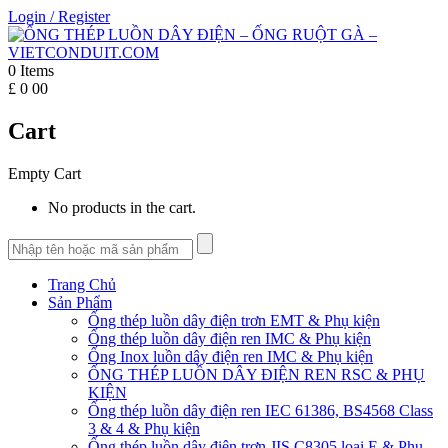
Login
/
Register
0
Items
£
0
00
Cart
Empty Cart
No products in the cart.
Trang Chủ
Sản Phẩm
Ống thép luồn dây điện trơn EMT & Phụ kiện
Ống thép luồn dây điện ren IMC & Phụ kiện
Ống Inox luồn dây điện ren IMC & Phụ kiện
ỐNG THÉP LUỒN DÂY ĐIỆN REN RSC & PHỤ
KIỆN
Ống thép luồn dây điện ren IEC 61386, BS4568 Class
3 & 4 & Phụ kiện
Ống thép luồn dây điện trơn JIS C8305 loại E & Phụ