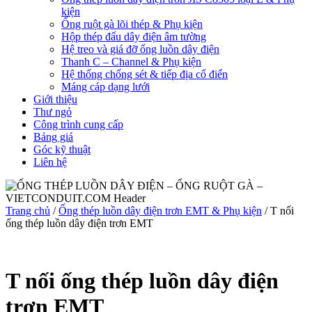
kiện
Ống ruột gà lõi thép & Phụ kiện
Hộp thép đấu dây điện âm tường
Hệ treo và giá đỡ ống luồn dây điện
Thanh C – Channel & Phụ kiện
Hệ thống chống sét & tiếp địa cổ điển
Máng cáp dạng lưới
Giới thiệu
Thư ngỏ
Công trình cung cấp
Bảng giá
Góc kỹ thuật
Liên hệ
Trang chủ
/
Ống thép luồn dây điện trơn EMT & Phụ kiện
/ T nối
ống thép luồn dây điện trơn EMT
T nối ống thép luồn dây điện
trơn EMT