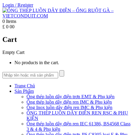
Login
/
Register
0
Items
£
0
00
Cart
Empty Cart
No products in the cart.
Trang Chủ
Sản Phẩm
Ống thép luồn dây điện trơn EMT & Phụ kiện
Ống thép luồn dây điện ren IMC & Phụ kiện
Ống Inox luồn dây điện ren IMC & Phụ kiện
ỐNG THÉP LUỒN DÂY ĐIỆN REN RSC & PHỤ
KIỆN
Ống thép luồn dây điện ren IEC 61386, BS4568 Class
3 & 4 & Phụ kiện
Ống thép luồn dây điện trơn JIS C8305 loại E & Phụ