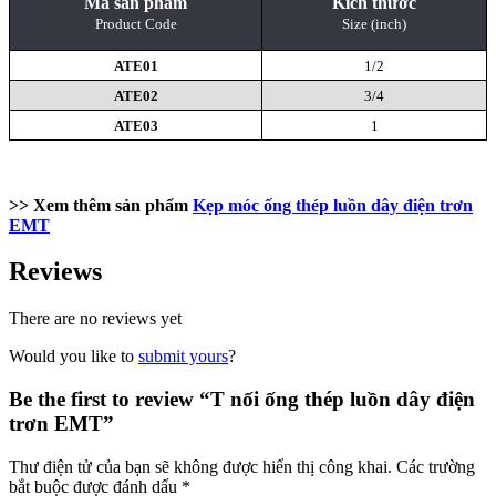
Mã sản phẩm
Kích thước
Product Code
Size (inch)
ATE01
1/2
ATE02
3/4
ATE03
1
>> Xem thêm sản phẩm
Kẹp móc ống thép luồn dây điện trơn
EMT
Reviews
There are no reviews yet
Would you like to
submit yours
?
Be the first to review “T nối ống thép luồn dây điện
trơn EMT”
Thư điện tử của bạn sẽ không được hiển thị công khai.
Các trường
bắt buộc được đánh dấu
*