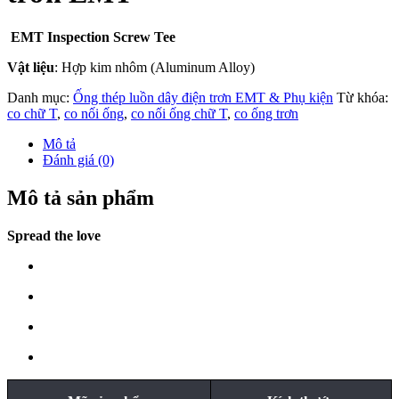
EMT Inspection Screw Tee
Vật liệu
: Hợp kim nhôm (Aluminum Alloy)
Danh mục:
Ống thép luồn dây điện trơn EMT & Phụ kiện
Từ khóa:
co chữ T
,
co nối ống
,
co nối ống chữ T
,
co ống trơn
Mô tả
Đánh giá (0)
Mô tả sản phẩm
Spread the love