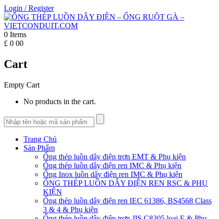
Login
/
Register
0
Items
£
0
00
Cart
Empty Cart
No products in the cart.
Trang Chủ
Sản Phẩm
Ống thép luồn dây điện trơn EMT & Phụ kiện
Ống thép luồn dây điện ren IMC & Phụ kiện
Ống Inox luồn dây điện ren IMC & Phụ kiện
ỐNG THÉP LUỒN DÂY ĐIỆN REN RSC & PHỤ
KIỆN
Ống thép luồn dây điện ren IEC 61386, BS4568 Class
3 & 4 & Phụ kiện
Ống thép luồn dây điện trơn JIS C8305 loại E & Phụ