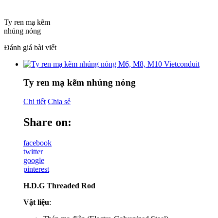
Ty ren mạ kẽm
nhúng nóng
Đánh giá bài viết
Ty ren mạ kẽm nhúng nóng
Chi tiết
Chia sẻ
Share on:
facebook
twitter
google
pinterest
H.D.G Threaded Rod
Vật liệu
: