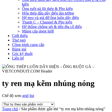
kiện
Ống ruột gà lõi thép & Phụ kiện
Hộp thép đấu dây điện âm tường
Hệ treo và giá đỡ ống luồn dây điện
Thanh C – Channel & Phụ kiện
Hệ thống chống sét & tiếp địa cổ điển
Máng cáp dạng lưới
Giới thiệu
Thư ngỏ
Công trình cung cấp
Bảng giá
Góc kỹ thuật
Liên hệ
ty ren mạ kẽm nhúng nóng
Chế độ xem
grid
list
Trang chủ
/ Sản phẩm được gắn thẻ “ty ren mạ kẽm nhúng nóng”