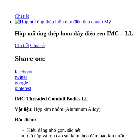
Chi tiết
Hộp nối ống thép luồn dây điện ren IMC – LL
Chi tiết
Chia sẻ
Share on:
facebook
twitter
google
pinterest
IMC Threaded Conduit Bodies LL
Vật liệu
: Hợp kim nhôm (Aluminum Alloy)
Đặc điểm:
Kiểu dáng nhỏ gọn, sắc nét
Có nắp và ron cao su kèm theo đảm bảo kín nước