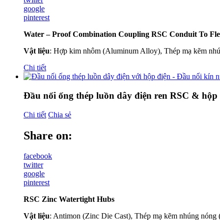
google
pinterest
Water – Proof Combination Coupling RSC Conduit To Fle
Vật liệu
: Hợp kim nhôm (Aluminum Alloy), Thép mạ kẽm nhún
Chi tiết
Đầu nối ống thép luồn dây điện ren RSC & hộp 
Chi tiết
Chia sẻ
Share on:
facebook
twitter
google
pinterest
RSC Zinc Watertight Hubs
Vật liệu
: Antimon (Zinc Die Cast), Thép mạ kẽm nhúng nóng (