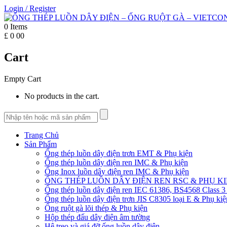
Login
/
Register
0
Items
£
0
00
Cart
Empty Cart
No products in the cart.
Trang Chủ
Sản Phẩm
Ống thép luồn dây điện trơn EMT & Phụ kiện
Ống thép luồn dây điện ren IMC & Phụ kiện
Ống Inox luồn dây điện ren IMC & Phụ kiện
ỐNG THÉP LUỒN DÂY ĐIỆN REN RSC & PHỤ K
Ống thép luồn dây điện ren IEC 61386, BS4568 Class 3
Ống thép luồn dây điện trơn JIS C8305 loại E & Phụ kiệ
Ống ruột gà lõi thép & Phụ kiện
Hộp thép đấu dây điện âm tường
Hệ treo và giá đỡ ống luồn dây điện