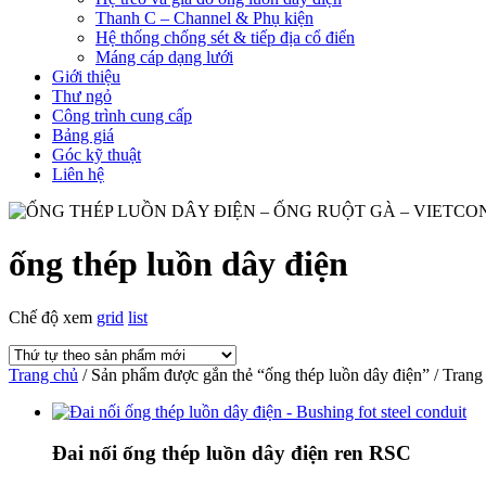
Thanh C – Channel & Phụ kiện
Hệ thống chống sét & tiếp địa cổ điển
Máng cáp dạng lưới
Giới thiệu
Thư ngỏ
Công trình cung cấp
Bảng giá
Góc kỹ thuật
Liên hệ
ống thép luồn dây điện
Chế độ xem
grid
list
Trang chủ
/ Sản phẩm được gắn thẻ “ống thép luồn dây điện” / Trang
Đai nối ống thép luồn dây điện ren RSC