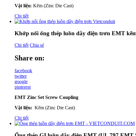
Vật liệu
: Kẽm (Zinc Die Cast)
Chi tiết
Khớp nối ống thép luồn dây điện trơn EMT kẽm
Chi tiết
Chia sẻ
Share on:
facebook
twitter
google
pinterest
EMT Zinc Set Screw Coupling
Vật liệu:
Kẽm (Zinc Die Cast)
Chi tiết
Ống thép GI luồn dây điện EMT (UL 797 EMT S