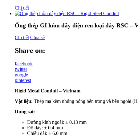
Chi tiết
Ống thép GI luồn dây điện ren loại dày RSC – 
Chi tiết
Chia sẻ
Share on:
facebook
twitter
google
pinterest
Rigid Metal Conduit – Vietnam
Vật liệu:
Thép mạ kẽm nhúng nóng bên trong và bên ngoài (Hot
Dung sai:
Đường kính ngoài: ± 0.13 mm
Độ dày: ± 0.4 mm
Chiều dài: ± 6.0 mm