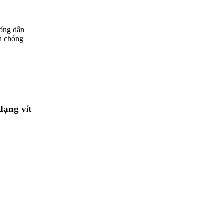
 ống dẫn
h chóng
dạng vít