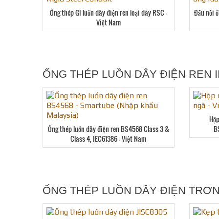
Ống thép GI luồn dây điện ren loại dày RSC –
Đầu nối 
Việt Nam
ỐNG THÉP LUỒN DÂY ĐIỆN REN IE
Hộp
Ống thép luồn dây điện ren BS4568 Class 3 &
B
Class 4, IEC61386 – Việt Nam
ỐNG THÉP LUỒN DÂY ĐIỆN TRƠN J