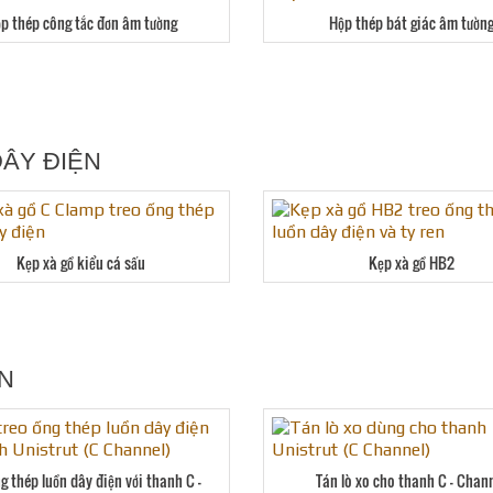
p thép công tắc đơn âm tường
Hộp thép bát giác âm tườn
DÂY ĐIỆN
Kẹp xà gồ kiểu cá sấu
Kẹp xà gồ HB2
ỆN
g thép luồn dây điện với thanh C –
Tán lò xo cho thanh C – Chan