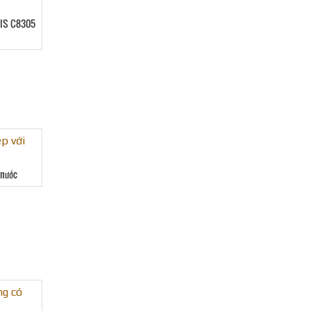
 JIS C8305
 nước