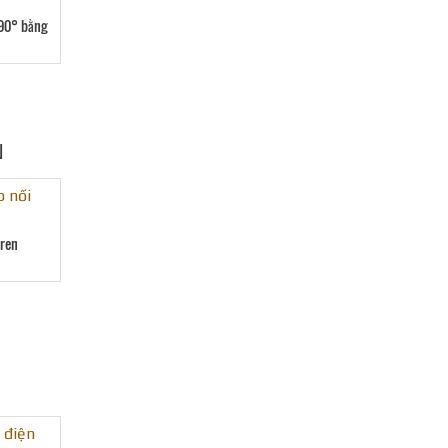
 90° bằng
N
 ren