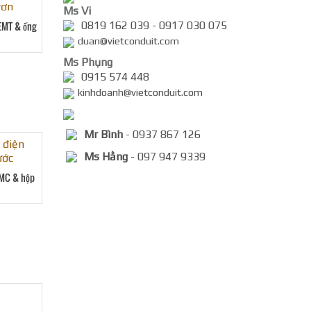
Ms Vi
 EMT & ống
0819 162 039 - 0917 030 075
duan@vietconduit.com
Ms Phụng
0915 574 448
kinhdoanh@vietconduit.com
Mr Bình
- 0937 867 126
Ms Hằng
- 097 947 9339
IMC & hộp