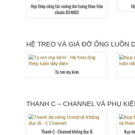
Hộp thép công tắc vuông âm tường theo tiêu
Hộ
chuẩn BS4662
HỆ TREO VÀ GIÁ ĐỠ ỐNG LUỒN 
Ty ren mạ kẽm
THANH C – CHANNEL VÀ PHỤ KI
Thanh C – Channel không đục lỗ
Kẹp ốn