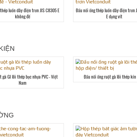
thép luồn dây điện trơn JIS C8305 E
Đầu nối ống thép luồn dây điện trơn
không đế
E dạng vít
KIỆN
t gà GI lõi thép bọc nhựa PVC – Việt
Đầu nối ống ruột gà lõi thép kín
Nam
ƯỜNG