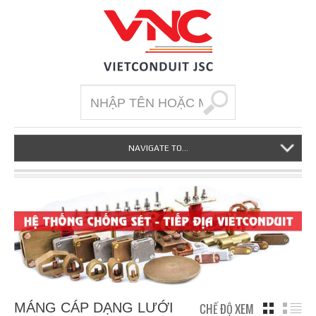
NAVIGATE TO...
MÁNG CÁP DẠNG LƯỚI
CHẾ ĐỘ XEM
GRID
LI