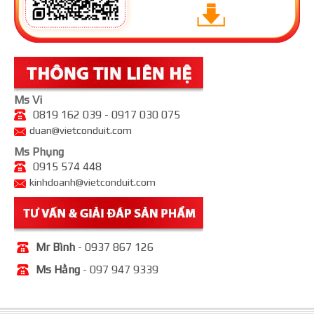
Ms Vi
0819 162 039 - 0917 030 075
duan@vietconduit.com
Ms Phụng
0915 574 448
kinhdoanh@vietconduit.com
Mr Bình
- 0937 867 126
Ms Hằng
- 097 947 9339