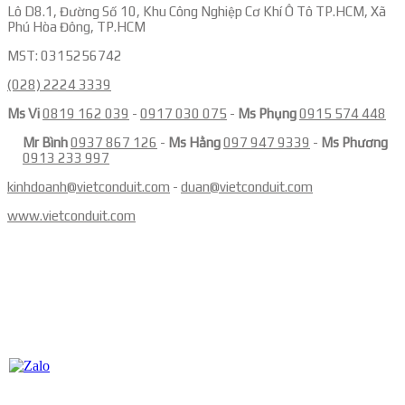
Lô D8.1, Đường Số 10, Khu Công Nghiệp Cơ Khí Ô Tô TP.HCM, Xã
Phú Hòa Đông, TP.HCM
MST: 0315256742
(028) 2224 3339
Ms Vi
0819 162 039
-
0917 030 075
-
Ms Phụng
0915 574 448
Mr Bình
0937 867 126
-
Ms Hằng
097 947 9339
-
Ms Phương
0913 233 997
kinhdoanh@vietconduit.com
-
duan@vietconduit.com
www.vietconduit.com