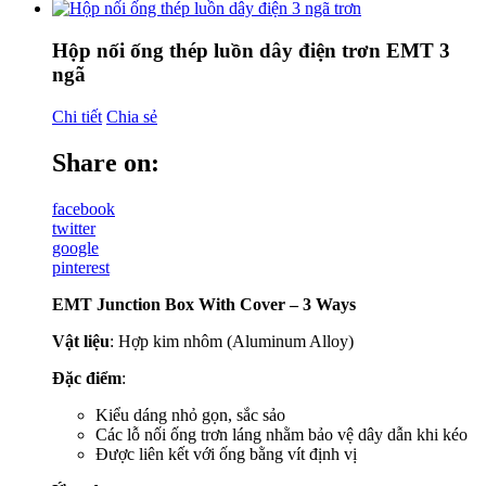
Hộp nối ống thép luồn dây điện trơn EMT 3
ngã
Chi tiết
Chia sẻ
Share on:
facebook
twitter
google
pinterest
EMT Junction Box With Cover – 3 Ways
Vật liệu
: Hợp kim nhôm (Aluminum Alloy)
Đặc điểm
:
Kiểu dáng nhỏ gọn, sắc sảo
Các lỗ nối ống trơn láng nhằm bảo vệ dây dẫn khi kéo
Được liên kết với ống bằng vít định vị