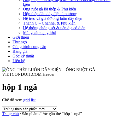
kiện
Ống ruột gà lõi thép & Phụ kiện
Hộp thép đấu dây điện âm tường
Hệ treo và giá đỡ ống luồn dây điện
Thanh C – Channel & Phụ kiện
Hệ thống chống sét & tiếp địa cổ điển
Máng cáp dạng lưới
Giới thiệu
Thư ngỏ
Công trình cung cấp
Bảng giá
Góc kỹ thuật
Liên hệ
hộp 1 ngã
Chế độ xem
grid
list
Trang chủ
/ Sản phẩm được gắn thẻ “hộp 1 ngã”