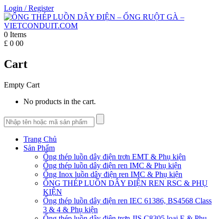
Login
/
Register
0
Items
£
0
00
Cart
Empty Cart
No products in the cart.
Trang Chủ
Sản Phẩm
Ống thép luồn dây điện trơn EMT & Phụ kiện
Ống thép luồn dây điện ren IMC & Phụ kiện
Ống Inox luồn dây điện ren IMC & Phụ kiện
ỐNG THÉP LUỒN DÂY ĐIỆN REN RSC & PHỤ
KIỆN
Ống thép luồn dây điện ren IEC 61386, BS4568 Class
3 & 4 & Phụ kiện
Ống thép luồn dây điện trơn JIS C8305 loại E & Phụ