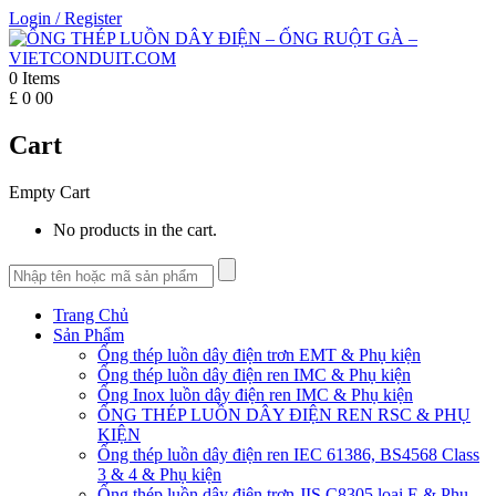
Login
/
Register
0
Items
£
0
00
Cart
Empty Cart
No products in the cart.
Trang Chủ
Sản Phẩm
Ống thép luồn dây điện trơn EMT & Phụ kiện
Ống thép luồn dây điện ren IMC & Phụ kiện
Ống Inox luồn dây điện ren IMC & Phụ kiện
ỐNG THÉP LUỒN DÂY ĐIỆN REN RSC & PHỤ
KIỆN
Ống thép luồn dây điện ren IEC 61386, BS4568 Class
3 & 4 & Phụ kiện
Ống thép luồn dây điện trơn JIS C8305 loại E & Phụ