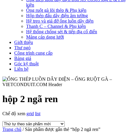
kiện
Ống ruột gà lõi thép & Phụ kiện
Hộp thép đấu dây điện âm tường
Hệ treo và giá đỡ ống luồn dây điện
Thanh C – Channel & Phụ kiện
Hệ thống chống sét & tiếp địa cổ điển
Máng cáp dạng lưới
Giới thiệu
Thư ngỏ
Công trình cung cấp
Bảng giá
Góc kỹ thuật
Liên hệ
hộp 2 ngã ren
Chế độ xem
grid
list
Trang chủ
/ Sản phẩm được gắn thẻ “hộp 2 ngã ren”