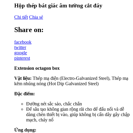
Hộp thép bát giác âm tường cắt đáy
Chi tiết
Chia sẻ
Share on:
facebook
twitter
google
pinterest
Extension octagon box
Vật liệu:
Thép mạ điện (Electro-Galvanized Steel), Thép mạ
kẽm nhúng nóng (Hot Dip Galvanized Steel)
Đặc điểm:
Đường nét sắc sảo, chắc chắn
Đế sâu tạo không gian rộng rãi cho để đấu nối và dễ
dàng chèn thiết bị vào, giúp không bị cấn dây gây chập
mạch, cháy nổ
Ứng dụng: