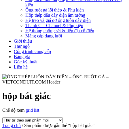
kiện
Ống ruột gà lõi thép & Phụ kiện
Hộp thép đấu dây điện âm tường
Hệ treo và giá đỡ ống luồn dây điện
Thanh C – Channel & Phụ kiện
Hệ thống chống sét & tiếp địa cổ điển
Máng cáp dạng lưới
Giới thiệu
Thư ngỏ
Công trình cung cấp
Bảng giá
Góc kỹ thuật
Liên hệ
hộp bát giác
Chế độ xem
grid
list
Trang chủ
/ Sản phẩm được gắn thẻ “hộp bát giác”