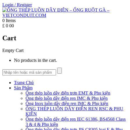
Login
/
Register
0
Items
£
0
00
Cart
Empty Cart
No products in the cart.
Trang Chủ
Sản Phẩm
Ống thép luồn dây điện trơn EMT & Phụ kiện
Ống thép luồn dây điện ren IMC & Phụ kiện
Ống Inox luồn dây điện ren IMC & Phụ kiện
ỐNG THÉP LUỒN DÂY ĐIỆN REN RSC & PHỤ
KIỆN
Ống thép luồn dây điện ren IEC 61386, BS4568 Class
3 & 4 & Phụ kiện
Ống thép luồn dây điện trơn JIS C8305 loại E & Phụ