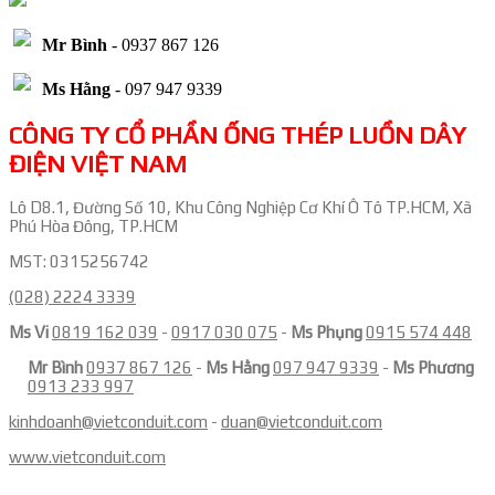
Mr Bình
- 0937 867 126
Ms Hằng
- 097 947 9339
CÔNG TY CỔ PHẦN ỐNG THÉP LUỒN DÂY
ĐIỆN VIỆT NAM
Lô D8.1, Đường Số 10, Khu Công Nghiệp Cơ Khí Ô Tô TP.HCM, Xã
Phú Hòa Đông, TP.HCM
MST: 0315256742
(028) 2224 3339
Ms Vi
0819 162 039
-
0917 030 075
-
Ms Phụng
0915 574 448
Mr Bình
0937 867 126
-
Ms Hằng
097 947 9339
-
Ms Phương
0913 233 997
kinhdoanh@vietconduit.com
-
duan@vietconduit.com
www.vietconduit.com