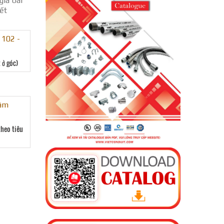
giá bài
iết
 ở góc)
theo tiêu