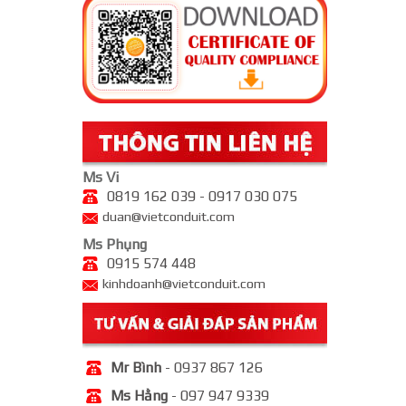
Ms Vi
0819 162 039 - 0917 030 075
duan@vietconduit.com
Ms Phụng
0915 574 448
kinhdoanh@vietconduit.com
Mr Bình
- 0937 867 126
Ms Hằng
- 097 947 9339