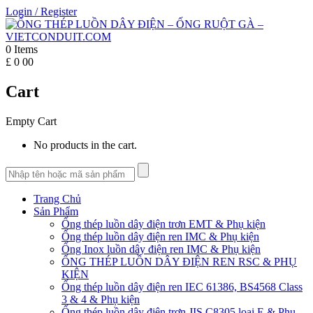
Login
/
Register
0
Items
£
0
00
Cart
Empty Cart
No products in the cart.
Trang Chủ
Sản Phẩm
Ống thép luồn dây điện trơn EMT & Phụ kiện
Ống thép luồn dây điện ren IMC & Phụ kiện
Ống Inox luồn dây điện ren IMC & Phụ kiện
ỐNG THÉP LUỒN DÂY ĐIỆN REN RSC & PHỤ
KIỆN
Ống thép luồn dây điện ren IEC 61386, BS4568 Class
3 & 4 & Phụ kiện
Ống thép luồn dây điện trơn JIS C8305 loại E & Phụ