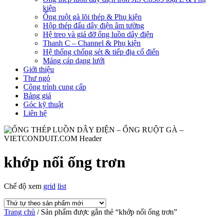
kiện
Ống ruột gà lõi thép & Phụ kiện
Hộp thép đấu dây điện âm tường
Hệ treo và giá đỡ ống luồn dây điện
Thanh C – Channel & Phụ kiện
Hệ thống chống sét & tiếp địa cổ điển
Máng cáp dạng lưới
Giới thiệu
Thư ngỏ
Công trình cung cấp
Bảng giá
Góc kỹ thuật
Liên hệ
khớp nối ống trơn
Chế độ xem
grid
list
Trang chủ
/ Sản phẩm được gắn thẻ “khớp nối ống trơn”