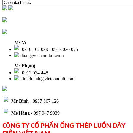
Ms Vi
0819 162 039 - 0917 030 075
duan@vietconduit.com
Ms Phụng
0915 574 448
kinhdoanh@vietconduit.com
Mr Bình
- 0937 867 126
Ms Hằng
- 097 947 9339
CÔNG TY CỔ PHẦN ỐNG THÉP LUỒN DÂY
ĐIỆN VIỆT NAM