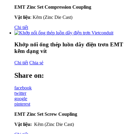
EMT Zinc Set Compression Coupling
Vật liệu
: Kẽm (Zinc Die Cast)
Chi tiết
Khớp nối ống thép luồn dây điện trơn EMT
kẽm dạng vít
Chi tiết
Chia sẻ
Share on:
facebook
twitter
google
pinterest
EMT Zinc Set Screw Coupling
Vật liệu:
Kẽm (Zinc Die Cast)