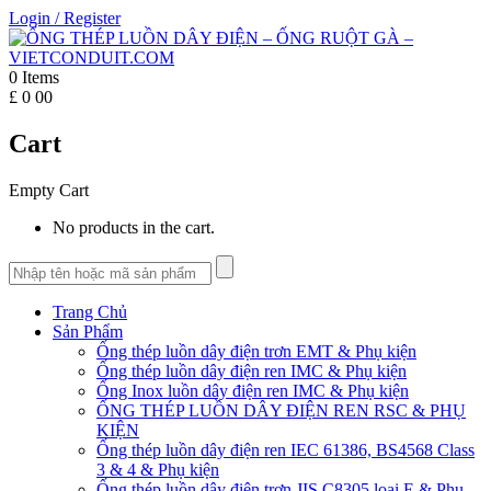
Login
/
Register
0
Items
£
0
00
Cart
Empty Cart
No products in the cart.
Trang Chủ
Sản Phẩm
Ống thép luồn dây điện trơn EMT & Phụ kiện
Ống thép luồn dây điện ren IMC & Phụ kiện
Ống Inox luồn dây điện ren IMC & Phụ kiện
ỐNG THÉP LUỒN DÂY ĐIỆN REN RSC & PHỤ
KIỆN
Ống thép luồn dây điện ren IEC 61386, BS4568 Class
3 & 4 & Phụ kiện
Ống thép luồn dây điện trơn JIS C8305 loại E & Phụ