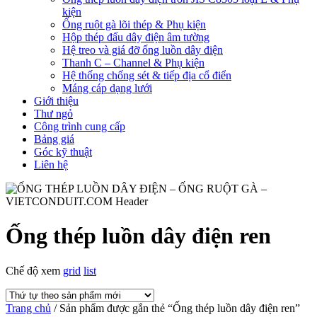
kiện
Ống ruột gà lõi thép & Phụ kiện
Hộp thép đấu dây điện âm tường
Hệ treo và giá đỡ ống luồn dây điện
Thanh C – Channel & Phụ kiện
Hệ thống chống sét & tiếp địa cổ điển
Máng cáp dạng lưới
Giới thiệu
Thư ngỏ
Công trình cung cấp
Bảng giá
Góc kỹ thuật
Liên hệ
Ống thép luồn dây điện ren
Chế độ xem
grid
list
Trang chủ
/ Sản phẩm được gắn thẻ “Ống thép luồn dây điện ren”