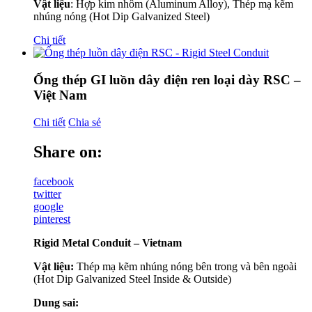
Vật liệu
: Hợp kim nhôm (Aluminum Alloy), Thép mạ kẽm
nhúng nóng (Hot Dip Galvanized Steel)
Chi tiết
Ống thép GI luồn dây điện ren loại dày RSC –
Việt Nam
Chi tiết
Chia sẻ
Share on:
facebook
twitter
google
pinterest
Rigid Metal Conduit – Vietnam
Vật liệu:
Thép mạ kẽm nhúng nóng bên trong và bên ngoài
(Hot Dip Galvanized Steel Inside & Outside)
Dung sai: