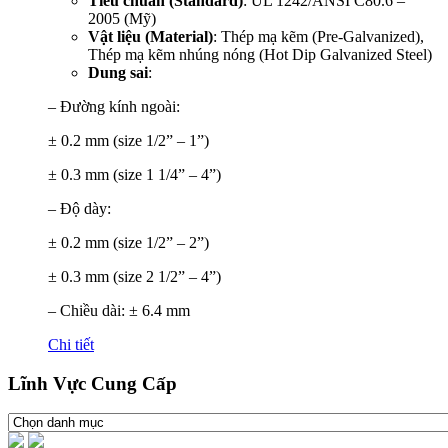
Tiêu chuẩn (Standard)
: UL 1242/ANSI C80.6 –
2005 (Mỹ)
Vật liệu (Material)
: Thép mạ kẽm (Pre-Galvanized),
Thép mạ kẽm nhúng nóng (Hot Dip Galvanized Steel)
Dung sai
:
– Đường kính ngoài:
± 0.2 mm (size 1/2” – 1”)
± 0.3 mm (size 1 1/4” – 4”)
– Độ dày:
± 0.2 mm (size 1/2” – 2”)
± 0.3 mm (size 2 1/2” – 4”)
– Chiều dài: ± 6.4 mm
Chi tiết
Lĩnh Vực Cung Cấp