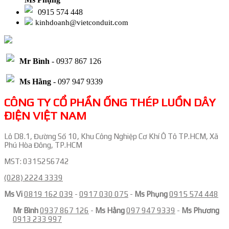
0915 574 448
kinhdoanh@vietconduit.com
Mr Bình
- 0937 867 126
Ms Hằng
- 097 947 9339
CÔNG TY CỔ PHẦN ỐNG THÉP LUỒN DÂY
ĐIỆN VIỆT NAM
Lô D8.1, Đường Số 10, Khu Công Nghiệp Cơ Khí Ô Tô TP.HCM, Xã
Phú Hòa Đông, TP.HCM
MST: 0315256742
(028) 2224 3339
Ms Vi
0819 162 039
-
0917 030 075
-
Ms Phụng
0915 574 448
Mr Bình
0937 867 126
-
Ms Hằng
097 947 9339
-
Ms Phương
0913 233 997