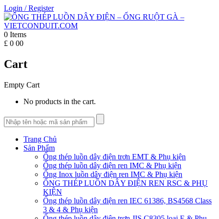
Login
/
Register
0
Items
£
0
00
Cart
Empty Cart
No products in the cart.
Trang Chủ
Sản Phẩm
Ống thép luồn dây điện trơn EMT & Phụ kiện
Ống thép luồn dây điện ren IMC & Phụ kiện
Ống Inox luồn dây điện ren IMC & Phụ kiện
ỐNG THÉP LUỒN DÂY ĐIỆN REN RSC & PHỤ
KIỆN
Ống thép luồn dây điện ren IEC 61386, BS4568 Class
3 & 4 & Phụ kiện
Ống thép luồn dây điện trơn JIS C8305 loại E & Phụ