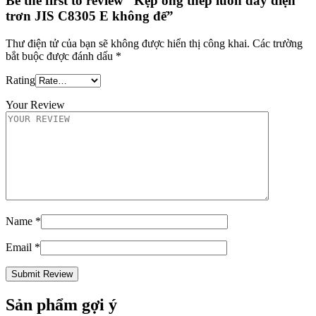
Be the first to review “Kẹp ống thép luồn dây điện
trơn JIS C8305 E không đế”
Thư điện tử của bạn sẽ không được hiển thị công khai.
Các trường
bắt buộc được đánh dấu
*
Rating
Your Review
Name
*
Email
*
Sản phẩm gợi ý