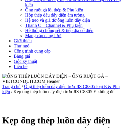
kiện
Ống ruột gà lõi thép & Phụ kiện
Hộp thép đấu dây điện âm tường
Hệ treo và giá đỡ ống luồn dây điện
Thanh C – Channel & Phụ kiện
Hệ thống chống sét & tiếp địa cổ điển
Máng cáp dạng lưới
Giới thiệu
Thư ngỏ
Công trình cung cấp
Bảng giá
Góc kỹ thuật
Liên hệ
Trang chủ
/
Ống thép luồn dây điện trơn JIS C8305 loại E & Phụ
kiện
/ Kẹp ống thép luồn dây điện trơn JIS C8305 E không đế
Kẹp ống thép luồn dây điện