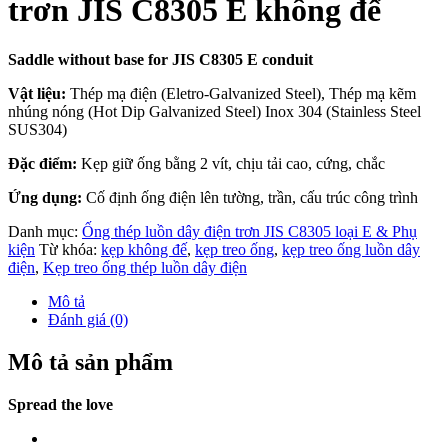
trơn JIS C8305 E không đế
Saddle without base for JIS C8305 E conduit
Vật liệu:
Thép mạ điện (Eletro-Galvanized Steel), Thép mạ kẽm
nhúng nóng (Hot Dip Galvanized Steel) Inox 304 (Stainless Steel
SUS304)
Đặc điểm:
Kẹp giữ ống bằng 2 vít, chịu tải cao, cứng, chắc
Ứng dụng:
Cố định ống điện lên tường, trần, cấu trúc công trình
Danh mục:
Ống thép luồn dây điện trơn JIS C8305 loại E & Phụ
kiện
Từ khóa:
kẹp không đế
,
kẹp treo ống
,
kẹp treo ống luồn dây
điện
,
Kẹp treo ống thép luồn dây điện
Mô tả
Đánh giá (0)
Mô tả sản phẩm
Spread the love