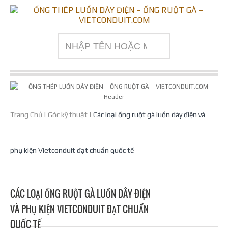
Trang Chủ
|
Góc kỹ thuật
|
Các loại ống ruột gà luồn dây điện và
phụ kiện Vietconduit đạt chuẩn quốc tế
CÁC LOẠI ỐNG RUỘT GÀ LUỒN DÂY ĐIỆN
VÀ PHỤ KIỆN VIETCONDUIT ĐẠT CHUẨN
QUỐC TẾ