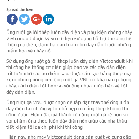
Spread the love
Ống ruột gà lõi thép luồn dây điện và phụ kiện chống cháy
Vietconduit được kỹ sư cơ điện sử dụng hỗ trợ thi công hệ
thống cơ điện, đảm bảo an toàn cho dây dẫn trước những
hiểm họa về cháy nổ.
Sử dụng ống ruột gà lõi thép luồn dây điện Vietconduit khi
thi công hệ thống cơ điện giúp bảo vệ các dây dẫn điện
tốt hơn nhờ các ưu điểm sau: được cấu tạo bằng thép mạ
kẽm nhúng nóng nên ống ruột gà VNC có khả năng chống
cháy, cách điện tốt hơn so với ống nhựa, giúp bảo vệ tốt
dây dẫn điện.
Ống ruột gà VNC được chọn để lắp đặt thay thế ống luồn
dây điện tại những vị trí nhỏ hẹp mà ống thép không thi
công được. Hơn nữa, giá thành của ống ruột gà rẻ hơn so
với phẩm ống thép luồn dây điện nên giúp các nhà thầu
tiết kiệm tối đa chi phí khi thi công.
Hiện nay, nhà máy Vietconduit đang sản xuất và cung cấp