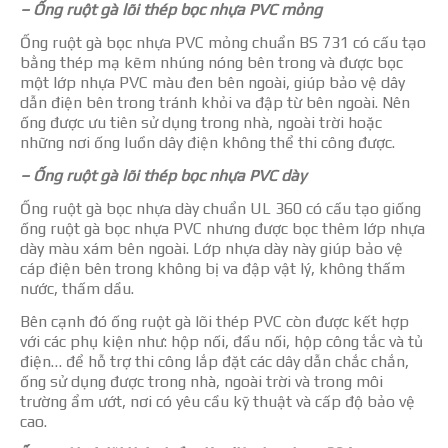
– Ống ruột gà lõi thép bọc nhựa PVC mỏng
Ống ruột gà bọc nhựa PVC mỏng chuẩn BS 731 có cấu tạo
bằng thép mạ kẽm nhúng nóng bên trong và được bọc
một lớp nhựa PVC màu đen bên ngoài, giúp bảo vệ dây
dẫn điện bên trong tránh khỏi va đập từ bên ngoài. Nên
ống được ưu tiên sử dụng trong nhà, ngoài trời hoặc
những nơi ống luồn dây điện không thể thi công được.
– Ống ruột gà lõi thép bọc nhựa PVC dày
Ống ruột gà bọc nhựa dày chuẩn UL 360 có cấu tạo giống
ống ruột gà bọc nhựa PVC nhưng được bọc thêm lớp nhựa
dày màu xám bên ngoài. Lớp nhựa dày này giúp bảo vệ
cáp điện bên trong không bị va đập vật lý, không thấm
nước, thấm dầu.
Bên cạnh đó ống ruột gà lõi thép PVC còn được kết hợp
với các phụ kiện như: hộp nối, đầu nối, hộp công tắc và tủ
điện… để hỗ trợ thi công lắp đặt các dây dẫn chắc chắn,
ống sử dụng được trong nhà, ngoài trời và trong môi
trường ẩm ướt, nơi có yêu cầu kỹ thuật và cấp độ bảo vệ
cao.