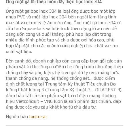
Ống ruột gà lõi thép luồn dây điện bọc Inox 304
Ống ruột gà bọc Inox 304 là loại ống được bọc một lớp
nhựa PVC và một lớp Inox 304 bên ngoài làm tăng tính
ma sát và giảm tỷ lệ ăn mòn ống. Ống ruột gà Inox 304 có
cấu tạo Squarelock và Interlock theo dạng lò xo nên dễ
dàng uốn cong và duỗi thẳng, phù hợp lắp đặt trong
nhiều địa hình phức tạp và chịu được oxi hóa cao, phù
hợp lắp đặt cho các ngành công nghiệp hóa chất và sản
xuất vật liệu.
Bên cạnh đó, doanh nghiệp còn cung cấp trọn gói các sản
phẩm vật tư thi công cơ điện cho công trình như: ống thép
chống cháy và phụ kiện, hệ treo giá đỡ ty ren, máng lưới,
thanh chống đa năng, hệ thống chống sét… được kiểm
định chất lượng tại Trung tâm Kỹ thuật Tiêu chuẩn Đo
lường Chất lượng 3 (Trung tâm Kỹ thuật 3 – QUATEST 3),
đảm bảo tất cả sản phẩm vật tư cơ điện mang thương
hiệu Vietconduit – VNC luôn là sản phẩm đạt chuẩn, đáp
ứng được các yêu cầu khắt khe từ chủ đầu tư.
Nguồn báo
tuoitre.vn