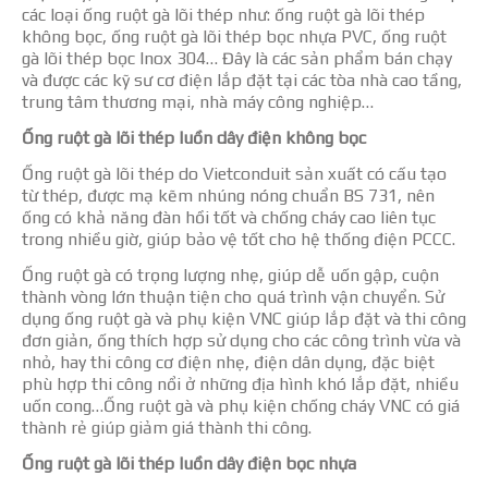
các loại ống ruột gà lõi thép như: ống ruột gà lõi thép
không bọc, ống ruột gà lõi thép bọc nhựa PVC, ống ruột
gà lõi thép bọc Inox 304… Đây là các sản phẩm bán chạy
và được các kỹ sư cơ điện lắp đặt tại các tòa nhà cao tầng,
trung tâm thương mại, nhà máy công nghiệp…
Ống ruột gà lõi thép luồn dây điện không bọc
Ống ruột gà lõi thép do Vietconduit sản xuất có cấu tạo
từ thép, được mạ kẽm nhúng nóng chuẩn BS 731, nên
ống có khả năng đàn hồi tốt và chống cháy cao liên tục
trong nhiều giờ, giúp bảo vệ tốt cho hệ thống điện PCCC.
Ống ruột gà có trọng lượng nhẹ, giúp dễ uốn gập, cuộn
thành vòng lớn thuận tiện cho quá trình vận chuyển. Sử
dụng ống ruột gà và phụ kiện VNC giúp lắp đặt và thi công
đơn giản, ống thích hợp sử dụng cho các công trình vừa và
nhỏ, hay thi công cơ điện nhẹ, điện dân dụng, đặc biệt
phù hợp thi công nổi ở những địa hình khó lắp đặt, nhiều
uốn cong…Ống ruột gà và phụ kiện chống cháy VNC có giá
thành rẻ giúp giảm giá thành thi công.
Ống ruột gà lõi thép luồn dây điện bọc nhựa