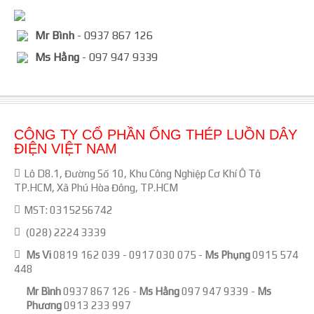
Mr Bình
- 0937 867 126
Ms Hằng
- 097 947 9339
CÔNG TY CỔ PHẦN ỐNG THÉP LUỒN DÂY
ĐIỆN VIỆT NAM
Lô D8.1, Đường Số 10, Khu Công Nghiệp Cơ Khí Ô Tô
TP.HCM, Xã Phú Hòa Đông, TP.HCM
MST: 0315256742
(028) 2224 3339
Ms Vi
0819 162 039
-
0917 030 075
-
Ms Phụng
0915 574
448
Mr Bình
0937 867 126
-
Ms Hằng
097 947 9339
-
Ms
Phương
0913 233 997