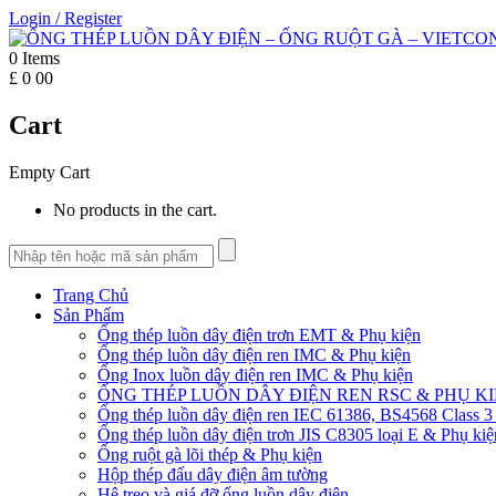
Login
/
Register
0
Items
£
0
00
Cart
Empty Cart
No products in the cart.
Trang Chủ
Sản Phẩm
Ống thép luồn dây điện trơn EMT & Phụ kiện
Ống thép luồn dây điện ren IMC & Phụ kiện
Ống Inox luồn dây điện ren IMC & Phụ kiện
ỐNG THÉP LUỒN DÂY ĐIỆN REN RSC & PHỤ K
Ống thép luồn dây điện ren IEC 61386, BS4568 Class 3
Ống thép luồn dây điện trơn JIS C8305 loại E & Phụ kiệ
Ống ruột gà lõi thép & Phụ kiện
Hộp thép đấu dây điện âm tường
Hệ treo và giá đỡ ống luồn dây điện