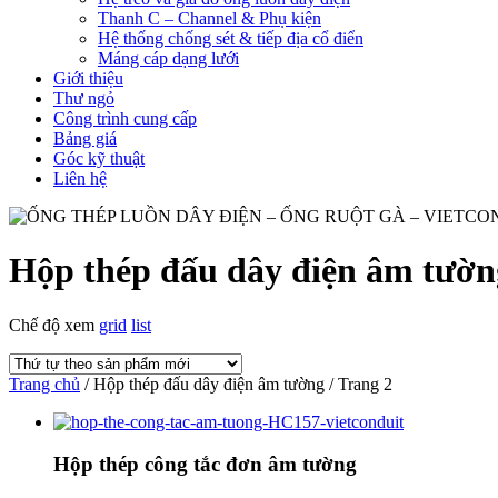
Thanh C – Channel & Phụ kiện
Hệ thống chống sét & tiếp địa cổ điển
Máng cáp dạng lưới
Giới thiệu
Thư ngỏ
Công trình cung cấp
Bảng giá
Góc kỹ thuật
Liên hệ
Hộp thép đấu dây điện âm tườn
Chế độ xem
grid
list
Trang chủ
/ Hộp thép đấu dây điện âm tường / Trang 2
Hộp thép công tắc đơn âm tường