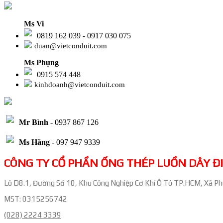
Ms Vi
0819 162 039 - 0917 030 075
duan@vietconduit.com
Ms Phụng
0915 574 448
kinhdoanh@vietconduit.com
Mr Bình
- 0937 867 126
Ms Hằng
- 097 947 9339
CÔNG TY CỔ PHẦN ỐNG THÉP LUỒN DÂY Đ
Lô D8.1, Đường Số 10, Khu Công Nghiệp Cơ Khí Ô Tô TP.HCM, Xã Ph
MST: 0315256742
(028) 2224 3339