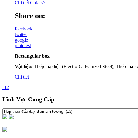
Chi tiết
Chia sẻ
Share on:
facebook
twitter
google
pinterest
Rectangular box
Vật liệu:
Thép mạ điện (Electro-Galvanized Steel), Thép mạ 
Chi tiết
‹
1
2
Lĩnh Vực Cung Cấp