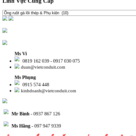
Lĩnh Vực Cung Cấp
Ms Vi
0819 162 039 - 0917 030 075
duan@vietconduit.com
Ms Phụng
0915 574 448
kinhdoanh@vietconduit.com
Mr Bình
- 0937 867 126
Ms Hằng
- 097 947 9339