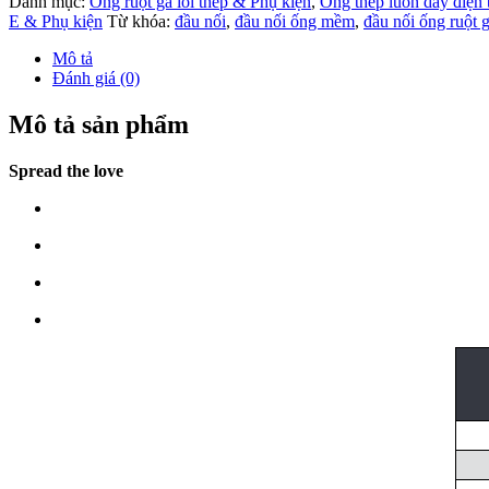
Danh mục:
Ống ruột gà lõi thép & Phụ kiện
,
Ống thép luồn dây điện 
E & Phụ kiện
Từ khóa:
đầu nối
,
đầu nối ống mềm
,
đầu nối ống ruột 
Mô tả
Đánh giá (0)
Mô tả sản phẩm
Spread the love