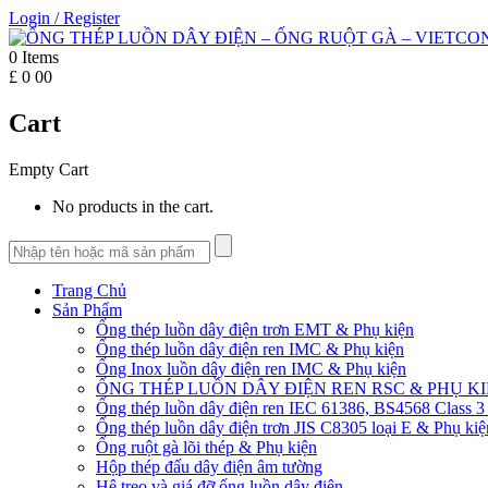
Login
/
Register
0
Items
£
0
00
Cart
Empty Cart
No products in the cart.
Trang Chủ
Sản Phẩm
Ống thép luồn dây điện trơn EMT & Phụ kiện
Ống thép luồn dây điện ren IMC & Phụ kiện
Ống Inox luồn dây điện ren IMC & Phụ kiện
ỐNG THÉP LUỒN DÂY ĐIỆN REN RSC & PHỤ K
Ống thép luồn dây điện ren IEC 61386, BS4568 Class 3
Ống thép luồn dây điện trơn JIS C8305 loại E & Phụ kiệ
Ống ruột gà lõi thép & Phụ kiện
Hộp thép đấu dây điện âm tường
Hệ treo và giá đỡ ống luồn dây điện