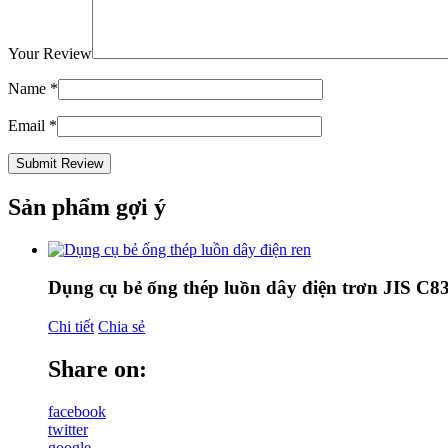
Your Review
Name
*
Email
*
Sản phẩm gợi ý
Dụng cụ bẻ ống thép luồn dây điện trơn JIS C8
Chi tiết
Chia sẻ
Share on:
facebook
twitter
google