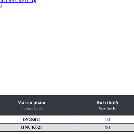
trơn JIS C8305 loại
gà
Mã sản phẩm
Kích thước
Product Code
Size (inch)
DNCK01I
1/2
DNCK02I
3/4