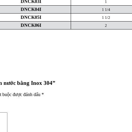
DNCK03I
1
DNCK04I
1 1/4
DNCK05I
1 1/2
DNCK06I
2
kín nước bằng Inox 304”
t buộc được đánh dấu
*