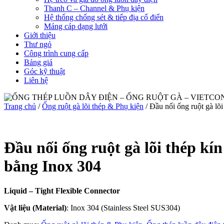
Thanh C – Channel & Phụ kiện
Hệ thống chống sét & tiếp địa cổ điển
Máng cáp dạng lưới
Giới thiệu
Thư ngỏ
Công trình cung cấp
Bảng giá
Góc kỹ thuật
Liên hệ
Trang chủ
/
Ống ruột gà lõi thép & Phụ kiện
/ Đầu nối ống ruột gà lõ
Đầu nối ống ruột gà lõi thép kí
bằng Inox 304
Liquid – Tight Flexible Connector
Vật liệu (Material)
: Inox 304 (Stainless Steel SUS304)