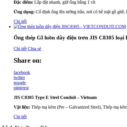
Đặc điểm:
Lắp đặt nhanh, giữ ống bằng 1 vít
Ứng dụng:
Cố định ống lên tường trần, nơi có bề mặt gồ ghề
Chi tiết
Ống thép GI luồn dây điện trơn JIS C8305 loại
Chi tiết
Chia sẻ
Share on:
facebook
twitter
google
pinterest
JIS C8305 Type E Steel Conduit – Vietnam
Vật liệu:
Thép mạ kẽm (Pre – Galvanized Steel), Thép mạ kẽm
Chi tiết