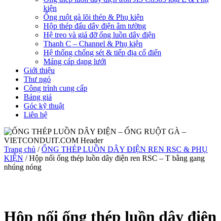
kiện
Ống ruột gà lõi thép & Phụ kiện
Hộp thép đấu dây điện âm tường
Hệ treo và giá đỡ ống luồn dây điện
Thanh C – Channel & Phụ kiện
Hệ thống chống sét & tiếp địa cổ điển
Máng cáp dạng lưới
Giới thiệu
Thư ngỏ
Công trình cung cấp
Bảng giá
Góc kỹ thuật
Liên hệ
Trang chủ
/
ỐNG THÉP LUỒN DÂY ĐIỆN REN RSC & PHỤ
KIỆN
/ Hộp nối ống thép luồn dây điện ren RSC – T bằng gang
nhúng nóng
Hộp nối ống thép luồn dây điện