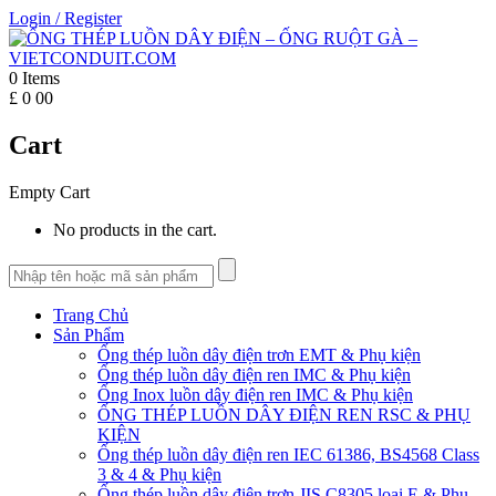
Login
/
Register
0
Items
£
0
00
Cart
Empty Cart
No products in the cart.
Trang Chủ
Sản Phẩm
Ống thép luồn dây điện trơn EMT & Phụ kiện
Ống thép luồn dây điện ren IMC & Phụ kiện
Ống Inox luồn dây điện ren IMC & Phụ kiện
ỐNG THÉP LUỒN DÂY ĐIỆN REN RSC & PHỤ
KIỆN
Ống thép luồn dây điện ren IEC 61386, BS4568 Class
3 & 4 & Phụ kiện
Ống thép luồn dây điện trơn JIS C8305 loại E & Phụ