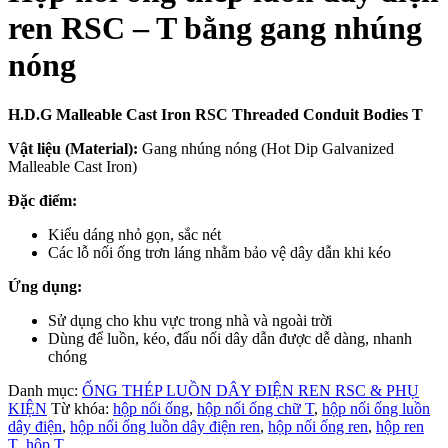
ren RSC – T bằng gang nhúng
nóng
H.D.G Malleable Cast Iron RSC Threaded Conduit Bodies T
Vật liệu (Material):
Gang nhúng nóng (Hot Dip Galvanized
Malleable Cast Iron)
Đặc điểm:
Kiểu dáng nhỏ gọn, sắc nét
Các lỗ nối ống trơn láng nhằm bảo vệ dây dẫn khi kéo
Ứng dụng:
Sử dụng cho khu vực trong nhà và ngoài trời
Dùng để luồn, kéo, đấu nối dây dẫn được dễ dàng, nhanh
chóng
Danh mục:
ỐNG THÉP LUỒN DÂY ĐIỆN REN RSC & PHỤ
KIỆN
Từ khóa:
hộp nối ống
,
hộp nối ống chữ T
,
hộp nối ống luồn
dây điện
,
hộp nối ống luồn dây điện ren
,
hộp nối ống ren
,
hộp ren
T
,
hộp T