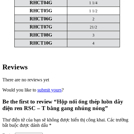
RHCT04G
1 1/4
RHCT05G
1 1/2
RHCT06G
2
RHCT07G
21/2
RHCT08G
3
RHCT10G
4
Reviews
There are no reviews yet
Would you like to
submit yours
?
Be the first to review “Hộp nối ống thép luồn dây
điện ren RSC – T bằng gang nhúng nóng”
Thư điện tử của bạn sẽ không được hiển thị công khai.
Các trường
bắt buộc được đánh dấu
*