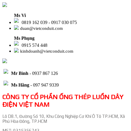
Ms Vi
0819 162 039 - 0917 030 075
duan@vietconduit.com
Ms Phụng
0915 574 448
kinhdoanh@vietconduit.com
Mr Bình
- 0937 867 126
Ms Hằng
- 097 947 9339
CÔNG TY CỔ PHẦN ỐNG THÉP LUỒN DÂY
ĐIỆN VIỆT NAM
Lô D8.1, Đường Số 10, Khu Công Nghiệp Cơ Khí Ô Tô TP.HCM, Xã
Phú Hòa Đông, TP.HCM
MST: 0315256742