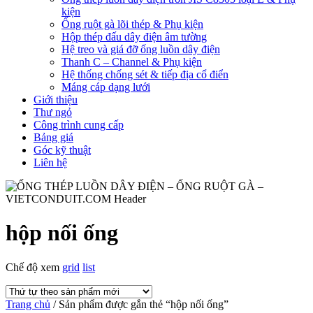
kiện
Ống ruột gà lõi thép & Phụ kiện
Hộp thép đấu dây điện âm tường
Hệ treo và giá đỡ ống luồn dây điện
Thanh C – Channel & Phụ kiện
Hệ thống chống sét & tiếp địa cổ điển
Máng cáp dạng lưới
Giới thiệu
Thư ngỏ
Công trình cung cấp
Bảng giá
Góc kỹ thuật
Liên hệ
hộp nối ống
Chế độ xem
grid
list
Trang chủ
/ Sản phẩm được gắn thẻ “hộp nối ống”