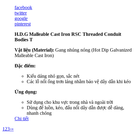
facebook
twitter
google
pinterest
H.D.G Malleable Cast Iron RSC Threaded Conduit
Bodies T
Vật liệu (Material):
Gang nhúng nóng (Hot Dip Galvanized
Malleable Cast Iron)
Đặc điểm:
Kiểu dáng nhỏ gọn, sắc nét
Các lỗ nối ống trơn láng nhằm bảo vệ dây dẫn khi kéo
Ứng dụng:
Sử dụng cho khu vực trong nhà và ngoài trời
Dùng để luồn, kéo, đấu nối dây dẫn được dễ dàng,
nhanh chóng
Chi tiết
1
2
3
›
»