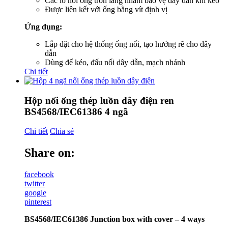
Các lỗ nối ống trơn láng nhằm bảo vệ dây dẫn khi kéo
Được liên kết với ống bằng vít định vị
Ứng dụng:
Lắp đặt cho hệ thống ống nổi, tạo hướng rẽ cho dây
dẫn
Dùng để kéo, đấu nối dây dẫn, mạch nhánh
Chi tiết
Hộp nối ống thép luồn dây điện ren
BS4568/IEC61386 4 ngã
Chi tiết
Chia sẻ
Share on:
facebook
twitter
google
pinterest
BS4568/IEC61386 Junction box with cover – 4 ways