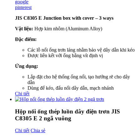
google
pinterest
JIS C8305 E Junction box with cover – 3 ways
Vật liệu:
Hợp kim nhôm (Aluminum Alloy)
Đặc điểm:
Các lỗ nối ống trơn láng nhằm bảo vệ dây dẫn khi kéo
Được liên kết với ống bằng vít định vị
Ứng dụng:
Lắp đặt cho hệ thống ống nổi, tạo hướng rẽ cho dây
dẫn
Dùng để kéo, đấu nối dây dẫn, mạch nhánh
Chi tiết
Hộp nối ống thép luồn dây điện trơn JIS
C8305 E 2 ngã vuông
Chi tiết
Chia sẻ