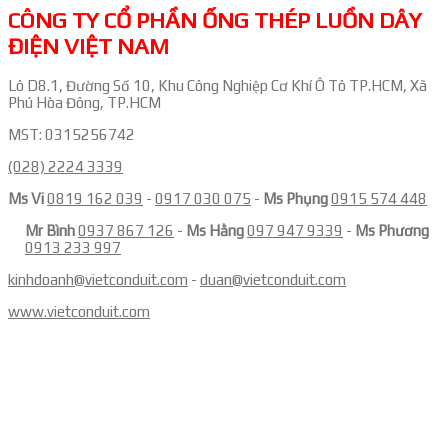
CÔNG TY CỔ PHẦN ỐNG THÉP LUỒN DÂY
ĐIỆN VIỆT NAM
Lô D8.1, Đường Số 10, Khu Công Nghiệp Cơ Khí Ô Tô TP.HCM, Xã
Phú Hòa Đông, TP.HCM
MST: 0315256742
(028) 2224 3339
Ms Vi
0819 162 039
-
0917 030 075
-
Ms Phụng
0915 574 448
Mr Bình
0937 867 126
-
Ms Hằng
097 947 9339
-
Ms Phương
0913 233 997
kinhdoanh@vietconduit.com
-
duan@vietconduit.com
www.vietconduit.com