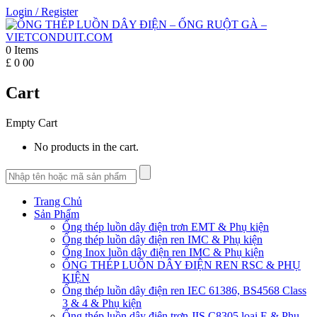
Login
/
Register
0
Items
£
0
00
Cart
Empty Cart
No products in the cart.
Trang Chủ
Sản Phẩm
Ống thép luồn dây điện trơn EMT & Phụ kiện
Ống thép luồn dây điện ren IMC & Phụ kiện
Ống Inox luồn dây điện ren IMC & Phụ kiện
ỐNG THÉP LUỒN DÂY ĐIỆN REN RSC & PHỤ
KIỆN
Ống thép luồn dây điện ren IEC 61386, BS4568 Class
3 & 4 & Phụ kiện
Ống thép luồn dây điện trơn JIS C8305 loại E & Phụ