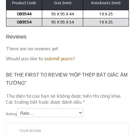
Product Code
Size (mm)
Knockouts (mm)
OB9544
95 X 95 X 44
19 X 25
OB9554
95 X 95 X 54
19 X 25
Reviews
There are no reviews yet
Would you like to
submit yours
?
BE THE FIRST TO REVIEW “HỘP THÉP BÁT GIÁC ÂM
TƯỜNG”
Thư điện tử của bạn sẽ không được hiển thị công khai.
Các trường bắt buộc được đánh dấu
*
Rating