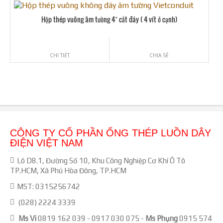
Hộp thép vuông âm tường 4″ cắt đáy ( 4 vít ở cạnh)
CHI TIẾT
CHIA SẺ
CÔNG TY CỔ PHẦN ỐNG THÉP LUỒN DÂY
ĐIỆN VIỆT NAM
Lô D8.1, Đường Số 10, Khu Công Nghiệp Cơ Khí Ô Tô
TP.HCM, Xã Phú Hòa Đông, TP.HCM
MST: 0315256742
(028) 2224 3339
Ms Vi
0819 162 039
-
0917 030 075
-
Ms Phụng
0915 574